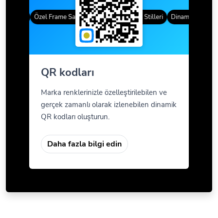
kodları
Özel Frame Sayfaları
Degrade Renk
QR Stilleri
Dinamik QR kodlar
QR kodları
Marka renklerinizle özelleştirilebilen ve
gerçek zamanlı olarak izlenebilen dinamik
QR kodları oluşturun.
Daha fazla bilgi edin