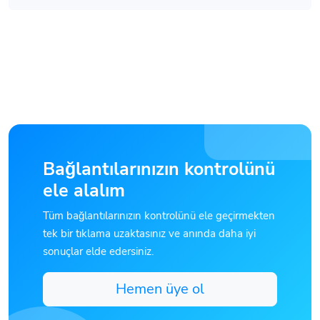
Bağlantılarınızın kontrolünü
ele alalım
Tüm bağlantılarınızın kontrolünü ele geçirmekten
tek bir tıklama uzaktasınız ve anında daha iyi
sonuçlar elde edersiniz.
Hemen üye ol