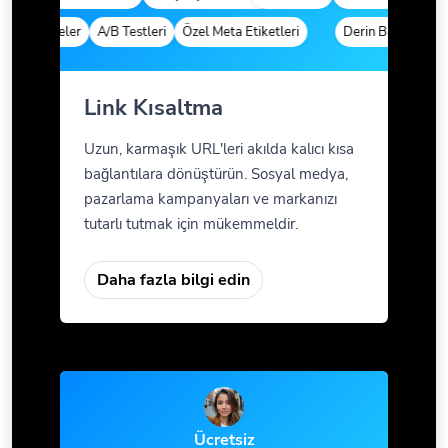
arametreler
A/B Testleri
Özel Meta Etiketleri
Derin Bağlantılar
Link Kısaltma
Uzun, karmaşık URL'leri akılda kalıcı kısa
bağlantılara dönüştürün. Sosyal medya,
pazarlama kampanyaları ve markanızı
tutarlı tutmak için mükemmeldir.
Daha fazla bilgi edin
Ücretsiz