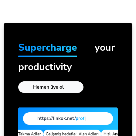
Supercharge
your
productivity
Hemen üye ol
https://linkok.net/
page
|
r
Özel Takma Adlar
Gelişmiş hedefleme
Alan Adları
Hızlı Analizler
Öze