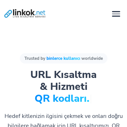
Trusted by
binlerce kullanıcı
worldwide
URL Kısaltma
& Hizmeti
QR kodl
|
Hedef kitlenizin ilgisini çekmek ve onları doğru
bilgilere bağlamak için URL kısaltıcımızı, QR