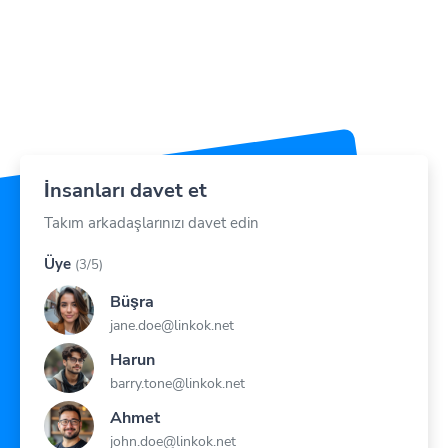
İnsanları davet et
Takım arkadaşlarınızı davet edin
Üye
(3/5)
Büşra
jane.doe@linkok.net
Harun
barry.tone@linkok.net
Ahmet
john.doe@linkok.net